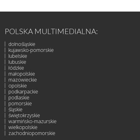
POLSKA MULTIMEDIALNA:
dolnośląskie
kujawsko-pomorskie
lubelskie
lubuskie
łódzkie
małopolskie
mazowieckie
opolskie
podkarpackie
podlaskie
pomorskie
śląskie
świętokrzyskie
warmińsko-mazurskie
wielkopolskie
zachodniopomorskie