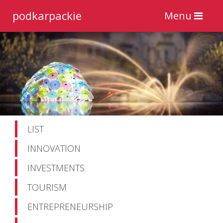
podkarpackie
Toggle
Menu
navigation
LIST
INNOVATION
INVESTMENTS
TOURISM
ENTREPRENEURSHIP