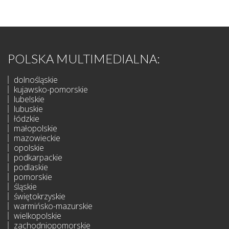
POLSKA MULTIMEDIALNA:
dolnośląskie
kujawsko-pomorskie
lubelskie
lubuskie
łódzkie
małopolskie
mazowieckie
opolskie
podkarpackie
podlaskie
pomorskie
śląskie
świętokrzyskie
warmińsko-mazurskie
wielkopolskie
zachodniopomorskie