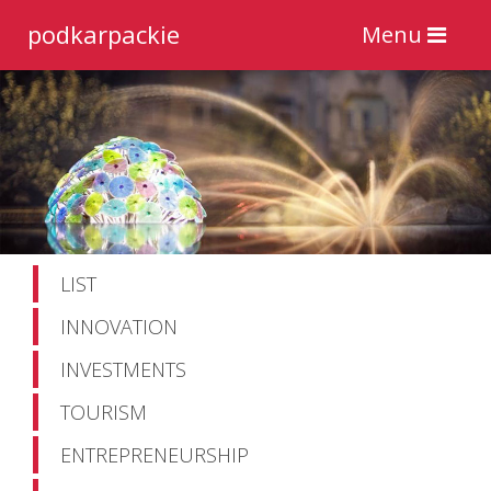
podkarpackie
Toggle
Menu
navigation
LIST
INNOVATION
INVESTMENTS
TOURISM
ENTREPRENEURSHIP