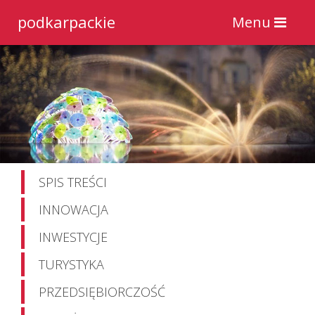
podkarpackie
Toggle
Menu
navigation
SPIS TREŚCI
INNOWACJA
INWESTYCJE
TURYSTYKA
PRZEDSIĘBIORCZOŚĆ